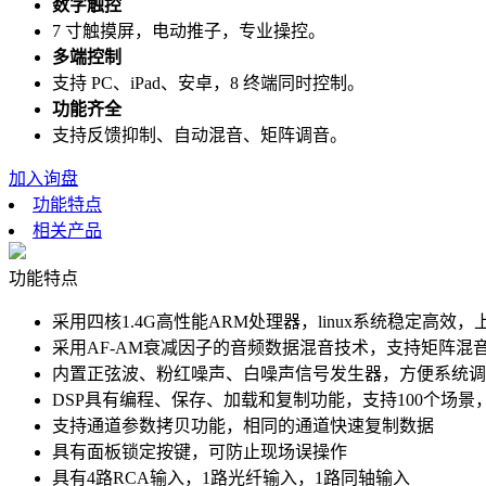
数字触控
7 寸触摸屏，电动推子，专业操控。
多端控制
支持 PC、iPad、安卓，8 终端同时控制。
功能齐全
支持反馈抑制、自动混音、矩阵调音。
加入询盘
功能特点
相关产品
功能特点
采用四核1.4G高性能ARM处理器，linux系统稳定高效
采用AF-AM衰减因子的音频数据混音技术，支持矩阵混音
内置正弦波、粉红噪声、白噪声信号发生器，方便系统调
DSP具有编程、保存、加载和复制功能，支持100个场
支持通道参数拷贝功能，相同的通道快速复制数据
具有面板锁定按键，可防止现场误操作
具有4路RCA输入，1路光纤输入，1路同轴输入