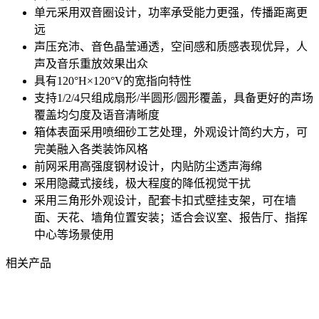
单元采用双音圈设计，功率承受能力更强，传播距离更
远
声压充沛、音色晶莹通透，空间感和质感表现优异，人
声及音乐重放效果出众
具有120°H×120°V的宽指向特性
支持1/2/4只组成扇形/半圆形/圆形覆盖，具备更好的声场
覆盖均匀度及语音清晰度
箱体表面采用喷细砂工艺处理，外观设计简约大方，可
完美融入各类装饰风格
前网采用高强度钢材设计，内贴防尘透声海绵
采用隐藏式接线，极大程度的降低视觉干扰
采用三角形外观设计，配套卡扣式壁挂支架，可在墙
面、天花、墙角位置安装；适合会议室、报告厅、指挥
中心等场景使用
相关产品