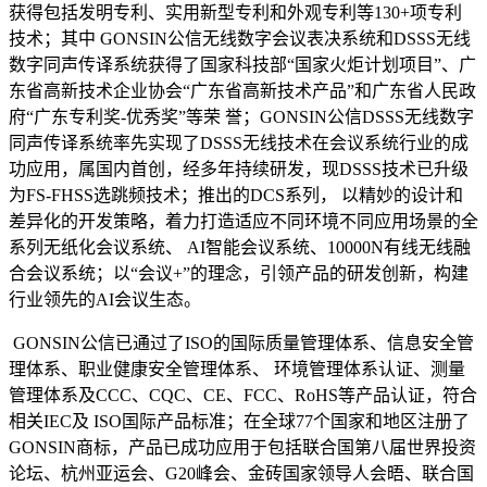
获得包括发明专利、实用新型专利和外观专利等130+项专利
技术；其中 GONSIN公信无线数字会议表决系统和DSSS无线
数字同声传译系统获得了国家科技部“国家火炬计划项目”、广
东省高新技术企业协会“广东省高新技术产品”和广东省人民政
府“广东专利奖-优秀奖”等荣 誉；GONSIN公信DSSS无线数字
同声传译系统率先实现了DSSS无线技术在会议系统行业的成
功应用，属国内首创，经多年持续研发，现DSSS技术已升级
为FS-FHSS选跳频技术；推出的DCS系列， 以精妙的设计和
差异化的开发策略，着力打造适应不同环境不同应用场景的全
系列无纸化会议系统、 AI智能会议系统、10000N有线无线融
合会议系统；以“会议+”的理念，引领产品的研发创新，构建
行业领先的AI会议生态。
GONSIN公信已通过了ISO的国际质量管理体系、信息安全管
理体系、职业健康安全管理体系、 环境管理体系认证、测量
管理体系及CCC、CQC、CE、FCC、RoHS等产品认证，符合
相关IEC及 ISO国际产品标准；在全球77个国家和地区注册了
GONSIN商标，产品已成功应用于包括联合国第八届世界投资
论坛、杭州亚运会、G20峰会、金砖国家领导人会晤、联合国