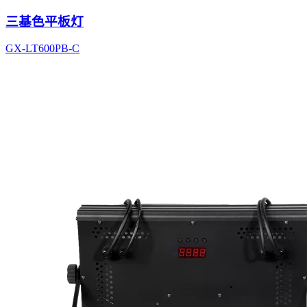
三基色平板灯
GX-LT600PB-C