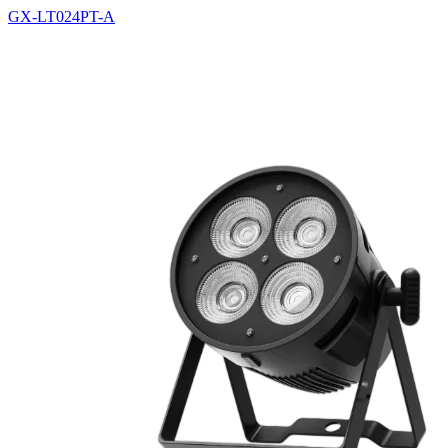
GX-LT024PT-A