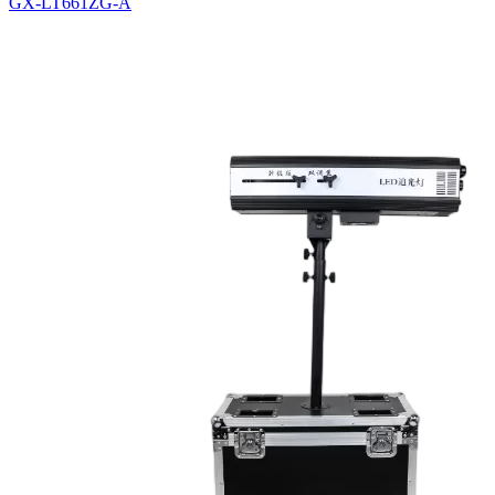
GX-LT661ZG-A