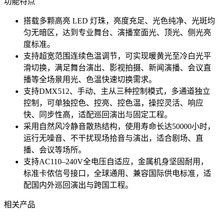
功能特点
搭载多颗高亮 LED 灯珠，亮度充足、光色纯净、光斑均
匀无暗区，达到专业舞台、演播室面光、顶光、侧光亮
度标准。
支持超宽范围连续色温调节，可实现暖黄光至冷白光平
滑切换，满足舞台演出、影视拍摄、新闻演播、会议直
播等全场景用光、色温快速切换需求。
支持DMX512、手动、主从三种控制模式，多通道独立
控制，可单独控色、控亮、控色温，操控灵活、响应
快、同步性高，适配巡回演出与固定工程。
采用自然风冷静音散热结构，使用寿命长达50000小时，
运行无噪音、不干扰现场拾音与演出，适合剧场、直
播、会议等场所。
支持AC110–240V全电压自适应，金属机身坚固耐用，
标准卡侬信号接口，全球通用、兼容国际供电标准，适
配国内外巡回演出与跨国工程。
相关产品