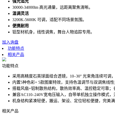
强光追光
30000-34000lm 高光通量，远距离聚焦清晰。
温调灵活
3200K-5600K 可调，适配不同场景氛围。
便携耐用
铝型材机身，线性调焦，舞台人物追踪专用。
加入询盘
功能特点
相关产品
功能特点
采用高精度石英球面组合透镜，10–30° 光束角连续
内置5种色彩+ 5款图案特效，支持色温调节与双调焦线
搭载风扇+铝制散热结构，散热效率高、温控稳定可靠；
兼容AC110–240V宽电压输入，自带单机独立操作
机身结构紧凑轻便，搬运、架设、定位轻松便捷，完美满
相关产品