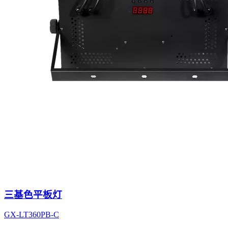
三基色平板灯
GX-LT360PB-C