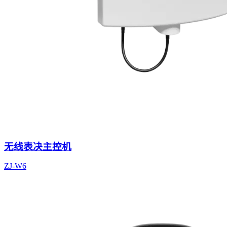
无线表决主控机
ZJ-W6