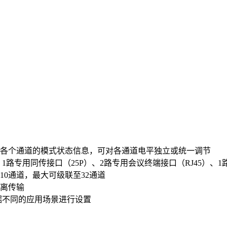
显示各个通道的模式状态信息，可对各通道电平独立或统一调节
路专用同传接口（25P）、2路专用会议终端接口（RJ45）、1路
0通道，最大可级联至32通道
距离传输
据不同的应用场景进行设置