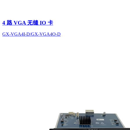
4 路 VGA 无缝 IO 卡
GX-VGA4I-D/GX-VGA4O-D