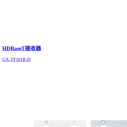
HDBaseT接收器
GX-TF101R-D