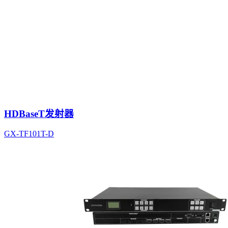
HDBaseT发射器
GX-TF101T-D