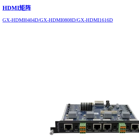
HDMI矩阵
GX-HDMI0404D/GX-HDMI0808D/GX-HDMI1616D