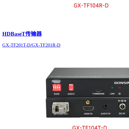
HDBaseT传输器
GX-TF201T-D/GX-TF201R-D