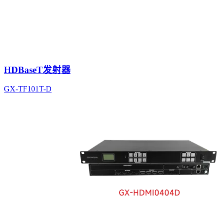
HDBaseT发射器
GX-TF101T-D