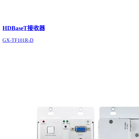
HDBaseT接收器
GX-TF101R-D