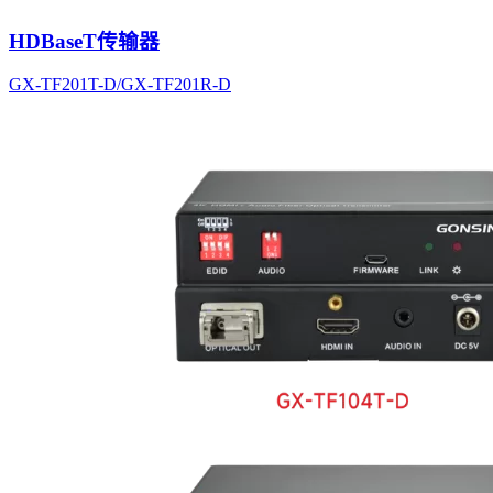
HDBaseT传输器
GX-TF201T-D/GX-TF201R-D