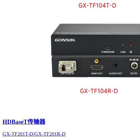
HDBaseT传输器
GX-TF201T-D/GX-TF201R-D