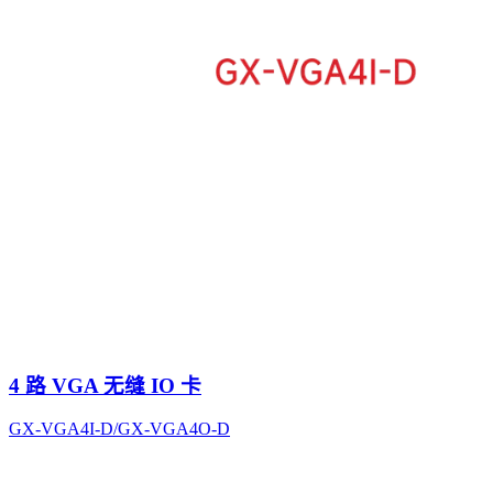
4 路 VGA 无缝 IO 卡
GX-VGA4I-D/GX-VGA4O-D