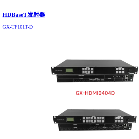
HDBaseT发射器
GX-TF101T-D