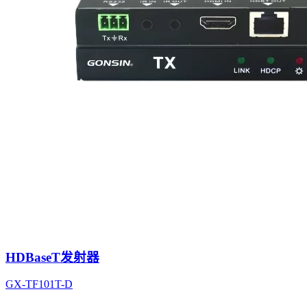
HDBaseT发射器
GX-TF101T-D