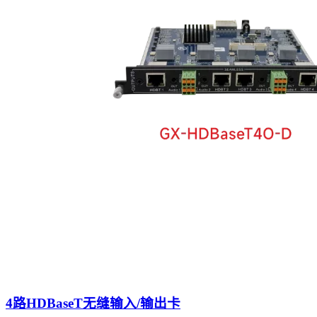
4路HDBaseT无缝输入/输出卡