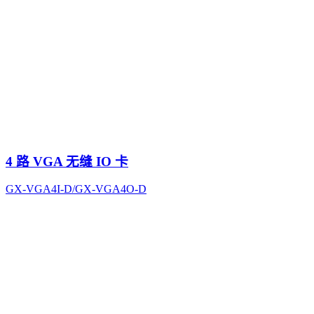
4 路 VGA 无缝 IO 卡
GX-VGA4I-D/GX-VGA4O-D