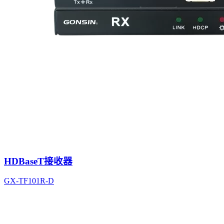
HDBaseT接收器
GX-TF101R-D