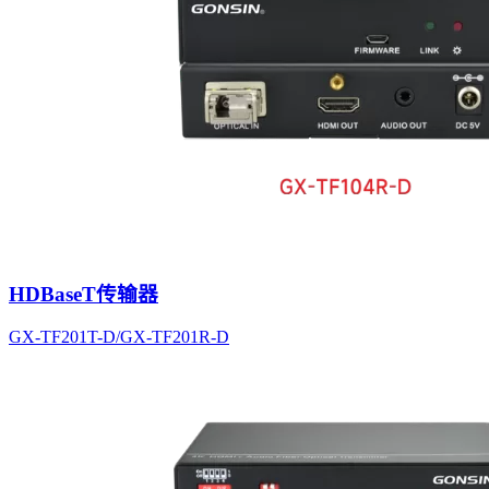
HDBaseT传输器
GX-TF201T-D/GX-TF201R-D