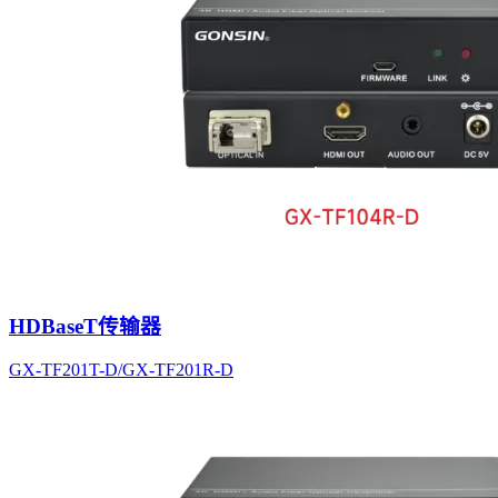
HDBaseT传输器
GX-TF201T-D/GX-TF201R-D