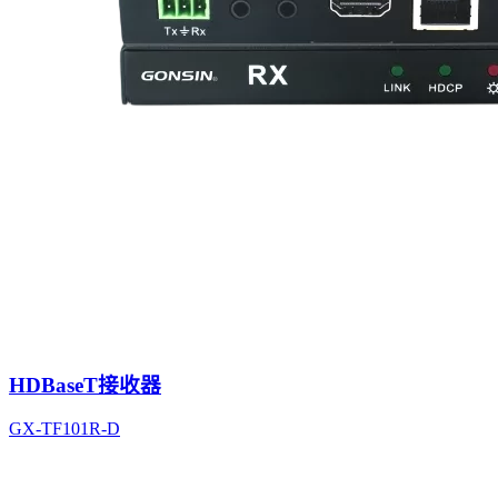
HDBaseT接收器
GX-TF101R-D