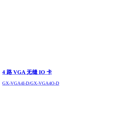
4 路 VGA 无缝 IO 卡
GX-VGA4I-D/GX-VGA4O-D