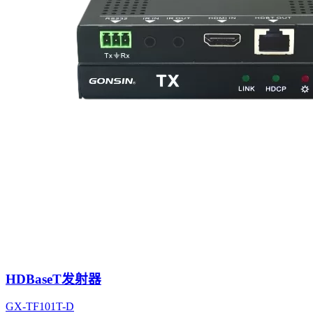
HDBaseT发射器
GX-TF101T-D