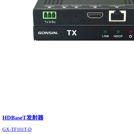
HDBaseT发射器
GX-TF101T-D