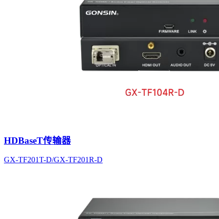
HDBaseT传输器
GX-TF201T-D/GX-TF201R-D