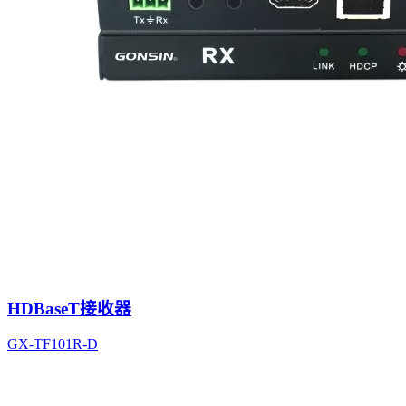
HDBaseT接收器
GX-TF101R-D