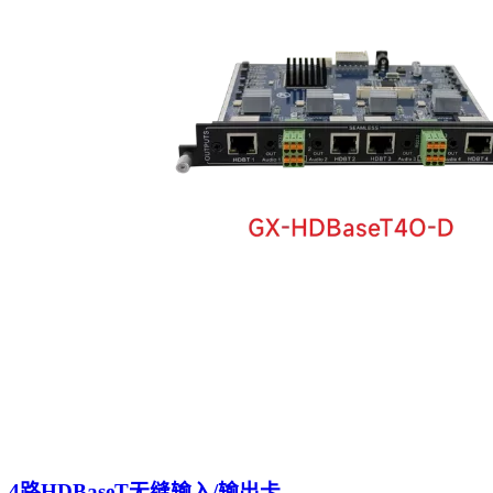
4路HDBaseT无缝输入/输出卡