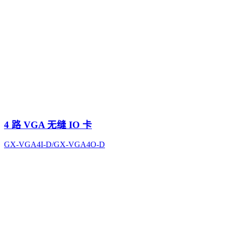
4 路 VGA 无缝 IO 卡
GX-VGA4I-D/GX-VGA4O-D