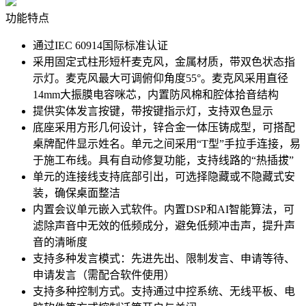
功能特点
通过IEC 60914国际标准认证
采用固定式柱形短杆麦克风，金属材质，带双色状态指
示灯。麦克风最大可调俯仰角度55°。麦克风采用直径
14mm大振膜电容咪芯，内置防风棉和腔体拾音结构
提供实体发言按键，带按键指示灯，支持双色显示
底座采用方形几何设计，锌合金一体压铸成型，可搭配
桌牌配件显示姓名。单元之间采用“T型”手拉手连接，易
于施工布线。具有自动修复功能，支持线路的“热插拔”
单元的连接线支持底部引出，可选择隐藏或不隐藏式安
装，确保桌面整洁
内置会议单元嵌入式软件。内置DSP和AI智能算法，可
滤除声音中无效的低频成分，避免低频冲击声，提升声
音的清晰度
支持多种发言模式：先进先出、限制发言、申请等待、
申请发言（需配合软件使用）
支持多种控制方式。支持通过中控系统、无线平板、电