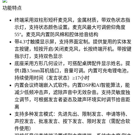
功能特点
终端采用双柱形短杆麦克风，金属材质，带双色状态指
示灯，支持状态颜色设置。麦克风最大可调俯仰角度
55°。麦克风内置防风棉和腔体拾音结构
带4.3寸触摸显示屏，支持界面定制。提供复用的实体发
言按键，短按开启/关闭麦克风，长按终端开机。带按键
指示灯，支持双色显示
底座采用方形几何设计，可搭配桌牌配件显示姓名。提
供1路3.5mm耳机插口，音量可调。内置可充电锂电池，
持续使用时间（发言状态）≥17小时
内置会议终端嵌入式软件。内置DSP和AI智能算法，能
减少低频冲击声，滤除声音中无效杂音。支持灵敏度独
立调节，可根据发言者姿态及建声环境实时调节拾音距
离
支持多种发言模式：先进先出、限制发言、申请等待、
声控发言、批准发言、按下发言、限时发言（需配合软
件使用）